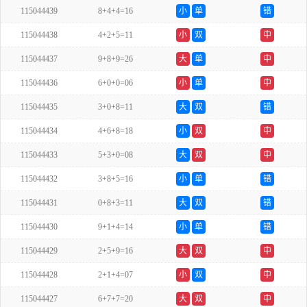
115044439
8+4+4=16
小
单
错
115044438
4+2+5=11
小
双
中
115044437
9+8+9=26
大
单
中
115044436
6+0+0=06
小
单
中
115044435
3+0+8=11
大
双
错
115044434
4+6+8=18
小
双
中
115044433
5+3+0=08
大
双
中
115044432
3+8+5=16
小
单
错
115044431
0+8+3=11
大
双
错
115044430
9+1+4=14
小
单
错
115044429
2+5+9=16
大
双
中
115044428
2+1+4=07
小
双
中
115044427
6+7+7=20
大
双
中