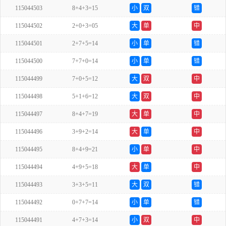
115044503
8+4+3=15
小
双
错
115044502
2+0+3=05
大
单
中
115044501
2+7+5=14
小
单
错
115044500
7+7+0=14
小
单
错
115044499
7+0+5=12
大
双
中
115044498
5+1+6=12
大
双
中
115044497
8+4+7=19
大
单
中
115044496
3+9+2=14
大
单
中
115044495
8+4+9=21
小
单
中
115044494
4+9+5=18
大
单
中
115044493
3+3+5=11
大
双
错
115044492
0+7+7=14
小
单
错
115044491
4+7+3=14
小
双
中