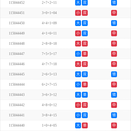
115044452
2+7+2=11
大
双
错
115044451
3+0+1=04
小
双
中
115044450
4+4+1=09
大
双
错
115044449
4+1+6=11
小
双
中
115044448
2+8+8=18
大
双
中
115044447
7+5+5=17
小
单
中
115044446
4+7+7=18
大
双
中
115044445
2+6+5=13
大
双
错
115044444
6+2+7=15
小
单
中
115044443
3+6+3=12
大
单
错
115044442
4+8+0=12
小
双
中
115044441
3+8+4=15
小
双
错
115044440
1+0+4=05
大
单
中