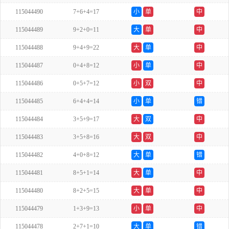
115044490
7+6+4=17
小
单
中
115044489
9+2+0=11
大
单
中
115044488
9+4+9=22
大
单
中
115044487
0+4+8=12
小
单
中
115044486
0+5+7=12
小
双
中
115044485
6+4+4=14
小
单
错
115044484
3+5+9=17
大
双
中
115044483
3+5+8=16
大
双
中
115044482
4+0+8=12
大
单
错
115044481
8+5+1=14
大
单
中
115044480
8+2+5=15
大
单
中
115044479
1+3+9=13
小
单
中
115044478
2+7+1=10
大
单
错