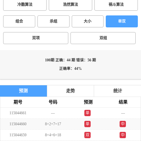
冷酷算法
浩然算法
祸斗算法
组合
杀组
大小
单双
双项
双组
100期 正确：44 期 错误：56 期
正确率：44%
预测
走势
统计
期号
号码
预测
结果
115044661
---
单
---
115044660
8+2+7=17
单
中
115044659
8+4+6=18
双
中