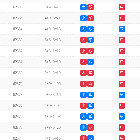
62386
3+9+0=12
大
双
中
62385
4+9+8=21
小
单
中
62384
4+9+0=13
大
双
错
62383
6+6+6=18
大
单
中
62382
8+3+1=12
小
双
中
62381
5+5+9=19
大
双
中
62380
9+2+8=19
大
单
中
62379
2+0+4=06
小
双
中
62378
5+3+8=16
小
单
错
62377
4+0+0=04
小
单
中
62376
1+6+1=08
大
单
错
62375
3+8+9=20
小
双
中
62374
7+1+5=13
小
双
中