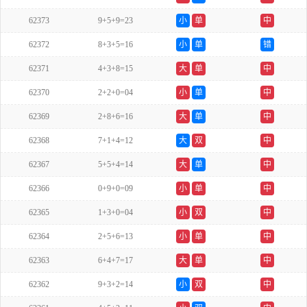
62373
9+5+9=23
小
单
中
62372
8+3+5=16
小
单
错
62371
4+3+8=15
大
单
中
62370
2+2+0=04
小
单
中
62369
2+8+6=16
大
单
中
62368
7+1+4=12
大
双
中
62367
5+5+4=14
大
单
中
62366
0+9+0=09
小
单
中
62365
1+3+0=04
小
双
中
62364
2+5+6=13
小
单
中
62363
6+4+7=17
大
单
中
62362
9+3+2=14
小
双
中