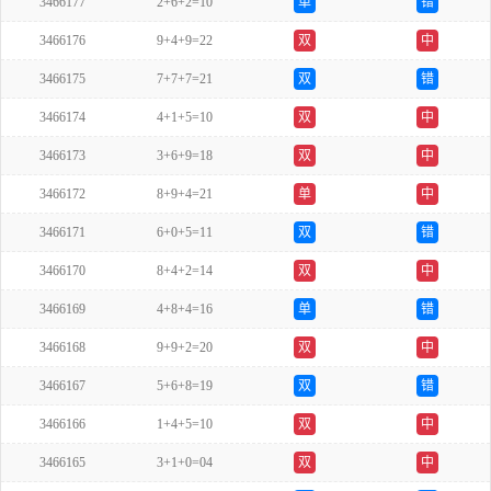
3466177
2+6+2=10
单
错
3466176
9+4+9=22
双
中
3466175
7+7+7=21
双
错
3466174
4+1+5=10
双
中
3466173
3+6+9=18
双
中
3466172
8+9+4=21
单
中
3466171
6+0+5=11
双
错
3466170
8+4+2=14
双
中
3466169
4+8+4=16
单
错
3466168
9+9+2=20
双
中
3466167
5+6+8=19
双
错
3466166
1+4+5=10
双
中
3466165
3+1+0=04
双
中