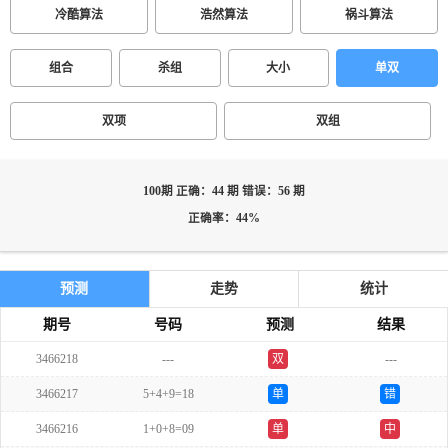
冷酷算法
浩然算法
祸斗算法
组合
杀组
大小
单双
双项
双组
100期 正确：44 期 错误：56 期
正确率：44%
预测
走势
统计
期号
号码
预测
结果
3466218
---
双
---
3466217
5+4+9=18
单
错
3466216
1+0+8=09
单
中