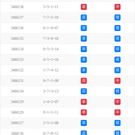
3466138
5+5+1=11
单
中
3466137
7+7+5=19
双
错
3466136
6+1+0=07
双
错
3466135
7+3+8=18
单
错
3466134
6+5+3=14
单
错
3466133
4+5+1=10
单
错
3466132
1+7+4=12
单
错
3466131
0+7+1=08
双
中
3466130
3+7+3=13
双
错
3466129
1+4+2=07
单
中
3466128
9+1+1=11
单
中
3466127
2+5+1=08
单
错
3466126
0+7+8=15
双
错