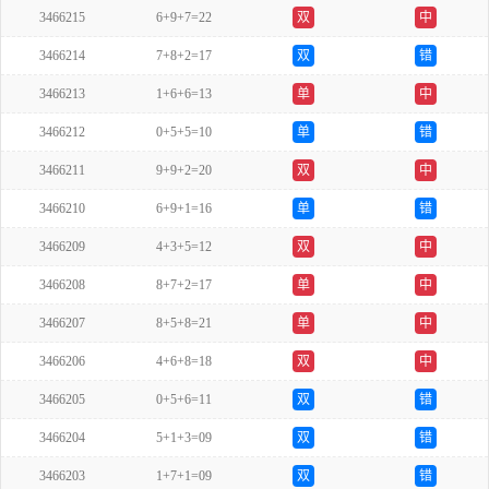
3466215
6+9+7=22
双
中
3466214
7+8+2=17
双
错
3466213
1+6+6=13
单
中
3466212
0+5+5=10
单
错
3466211
9+9+2=20
双
中
3466210
6+9+1=16
单
错
3466209
4+3+5=12
双
中
3466208
8+7+2=17
单
中
3466207
8+5+8=21
单
中
3466206
4+6+8=18
双
中
3466205
0+5+6=11
双
错
3466204
5+1+3=09
双
错
3466203
1+7+1=09
双
错